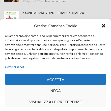
15 Aprile 2026
Nessun commento
AGRIUMBRIA 2026 – BASTIA UMBRA
25 Marzo 2026
Nessun commento
Gestisci Consenso Cookie
CONTATTACI
Usiamo tecnologie come i cookie per memorizzare e/o accedere ad
informazioni sul dispositivo. Lo facciamo per migliorare l'esperienza di
navigazione e mostrare annunci personalizzati. Fornire il consenso a queste
Minelli S.r.l.
tecnologie ci consente di elaborare dati quali il comportamento durante la
navigazione o ID univoche su questo sito. Non fornire o ritirare il consenso
Via della Costituzione 43, 42015 Correggio (RE) Italy
potrebbe influire negativamente su alcune funzionalità e funzioni.
+39 0522 637759
Gestisci servizi
info@minelliweb.com
ACCETTA
Privacy Policy
Cookie Policy
NEGA
Powered by
Nova Lab Studio
VISUALIZZA LE PREFERENZE