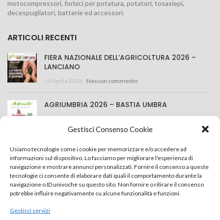
motocompressori, forbici per potatura, potatori, tosasiepi,
decespugliatori, batterie ed accessori.
ARTICOLI RECENTI
FIERA NAZIONALE DELL’AGRICOLTURA 2026 –
LANCIANO
15 Aprile 2026
Nessun commento
AGRIUMBRIA 2026 – BASTIA UMBRA
25 Marzo 2026
Nessun commento
Gestisci Consenso Cookie
CONTATTACI
Usiamo tecnologie come i cookie per memorizzare e/o accedere ad
informazioni sul dispositivo. Lo facciamo per migliorare l'esperienza di
navigazione e mostrare annunci personalizzati. Fornire il consenso a queste
Minelli S.r.l.
tecnologie ci consente di elaborare dati quali il comportamento durante la
navigazione o ID univoche su questo sito. Non fornire o ritirare il consenso
Via della Costituzione 43, 42015 Correggio (RE) Italy
potrebbe influire negativamente su alcune funzionalità e funzioni.
+39 0522 637759
Gestisci servizi
info@minelliweb.com