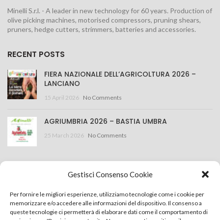
Minelli S.r.l. - A leader in new technology for 60 years. Production of
olive picking machines, motorised compressors, pruning shears,
pruners, hedge cutters, strimmers, batteries and accessories.
RECENT POSTS
FIERA NAZIONALE DELL’AGRICOLTURA 2026 –
LANCIANO
15 April 2026
No Comments
AGRIUMBRIA 2026 – BASTIA UMBRA
25 March 2026
No Comments
CONTACT US
Gestisci Consenso Cookie
Minelli S.r.l.
Per fornire le migliori esperienze, utilizziamo tecnologie come i cookie per
memorizzare e/o accedere alle informazioni del dispositivo. Il consenso a
Via della Costituzione 43, 42015 Correggio (RE) Italy
queste tecnologie ci permetterà di elaborare dati come il comportamento di