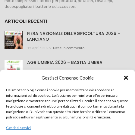
motocompressori, forbici per potatura, potatori, tosasiepi,
decespugliatori, batterie ed accessori.
ARTICOLI RECENTI
FIERA NAZIONALE DELL’AGRICOLTURA 2026 –
LANCIANO
15 Aprile 2026
Nessun commento
AGRIUMBRIA 2026 – BASTIA UMBRA
25 Marzo 2026
Nessun commento
Gestisci Consenso Cookie
CONTATTACI
Usiamo tecnologie come i cookie per memorizzare e/o accedere ad
informazioni sul dispositivo. Lo facciamo per migliorare l'esperienza di
navigazione e mostrare annunci personalizzati. Fornire il consenso a queste
Minelli S.r.l.
tecnologie ci consente di elaborare dati quali il comportamento durante la
navigazione o ID univoche su questo sito. Non fornire o ritirare il consenso
Via della Costituzione 43, 42015 Correggio (RE) Italy
potrebbe influire negativamente su alcune funzionalità e funzioni.
+39 0522 637759
Gestisci servizi
info@minelliweb.com