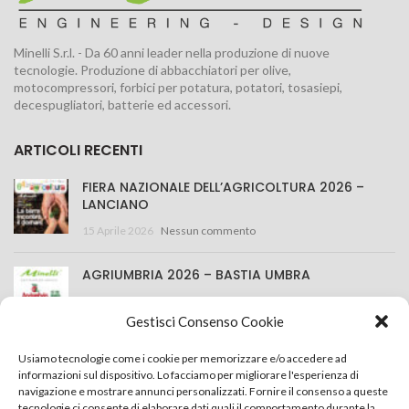
Minelli S.r.l. - Da 60 anni leader nella produzione di nuove
tecnologie. Produzione di abbacchiatori per olive,
motocompressori, forbici per potatura, potatori, tosasiepi,
decespugliatori, batterie ed accessori.
ARTICOLI RECENTI
FIERA NAZIONALE DELL’AGRICOLTURA 2026 –
LANCIANO
15 Aprile 2026
Nessun commento
AGRIUMBRIA 2026 – BASTIA UMBRA
25 Marzo 2026
Nessun commento
Gestisci Consenso Cookie
CONTATTACI
Usiamo tecnologie come i cookie per memorizzare e/o accedere ad
informazioni sul dispositivo. Lo facciamo per migliorare l'esperienza di
navigazione e mostrare annunci personalizzati. Fornire il consenso a queste
Minelli S.r.l.
tecnologie ci consente di elaborare dati quali il comportamento durante la