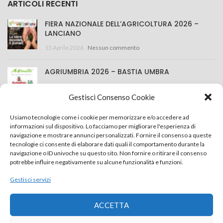
ARTICOLI RECENTI
FIERA NAZIONALE DELL’AGRICOLTURA 2026 –
LANCIANO
15 Aprile 2026
Nessun commento
AGRIUMBRIA 2026 – BASTIA UMBRA
25 Marzo 2026
Nessun commento
Gestisci Consenso Cookie
CONTATTACI
Usiamo tecnologie come i cookie per memorizzare e/o accedere ad
informazioni sul dispositivo. Lo facciamo per migliorare l'esperienza di
navigazione e mostrare annunci personalizzati. Fornire il consenso a queste
Minelli S.r.l.
tecnologie ci consente di elaborare dati quali il comportamento durante la
navigazione o ID univoche su questo sito. Non fornire o ritirare il consenso
Via della Costituzione 43, 42015 Correggio (RE) Italy
potrebbe influire negativamente su alcune funzionalità e funzioni.
+39 0522 637759
Gestisci servizi
info@minelliweb.com
ACCETTA
Privacy Policy
Cookie Policy