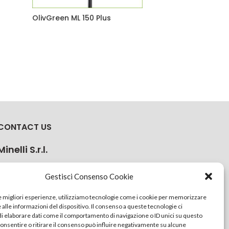
OlivGreen ML 150 Plus
CONTACT US
Minelli S.r.l.
Via della Costituzione 43, 42015 Correggio (RE) Italy
Gestisci Consenso Cookie
+39 0522 637759
le migliori esperienze, utilizziamo tecnologie come i cookie per memorizzare
info@minelliweb.com
alle informazioni del dispositivo. Il consenso a queste tecnologie ci
i elaborare dati come il comportamento di navigazione o ID unici su questo
consentire o ritirare il consenso può influire negativamente su alcune