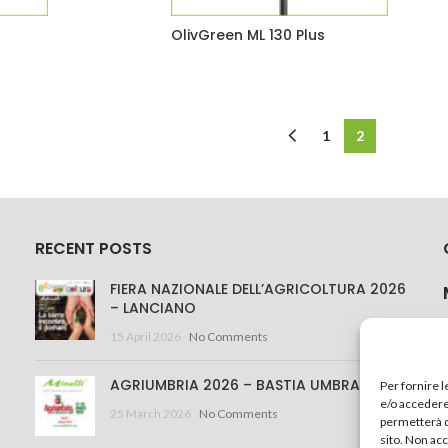
OlivGreen ML 130 Plus
1
2
RECENT POSTS
FIERA NAZIONALE DELL’AGRICOLTURA 2026
– LANCIANO
15 April 2026
No Comments
AGRIUMBRIA 2026 – BASTIA UMBRA
Per fornire 
e/o accedere 
25 March 2026
No Comments
permetterà d
sito. Non ac