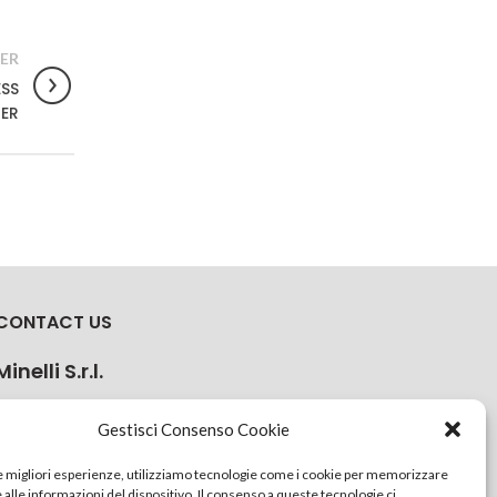
ER
ESS
ER
CONTACT US
Minelli S.r.l.
Via della Costituzione 43, 42015 Correggio (RE) Italy
Gestisci Consenso Cookie
+39 0522 637759
le migliori esperienze, utilizziamo tecnologie come i cookie per memorizzare
info@minelliweb.com
alle informazioni del dispositivo. Il consenso a queste tecnologie ci