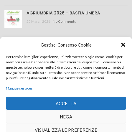
AGRIUMBRIA 2026 – BASTIA UMBRA
25 March 2026
No Comments
CONTACT US
Gestisci Consenso Cookie
Minelli S.r.l.
Per fornire le migliori esperienze, utilizziamo tecnologie come i cookie per
memorizzare e/o accedere alle informazioni del dispositivo. Il consenso a
Via della Costituzione 43, 42015 Correggio (RE) Italy
queste tecnologie ci permetterà di elaborare dati come il comportamento di
navigazione o ID unici su questo sito. Non acconsentire o ritirare il consenso
+39 0522 637759
può influire negativamente su alcune caratteristiche e funzioni.
info@minelliweb.com
Manage services
ACCETTA
Privacy Policy
Cookie Policy
NEGA
Powered by
Nova Lab Studio
VISUALIZZA LE PREFERENZE