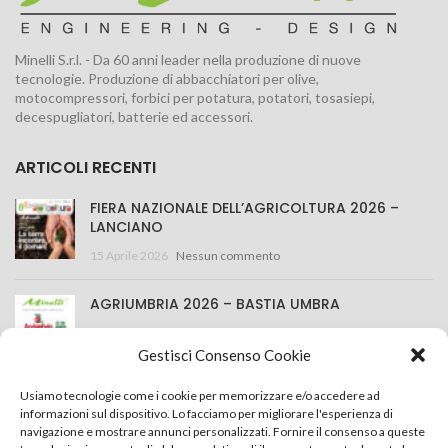
Minelli S.r.l. - Da 60 anni leader nella produzione di nuove
tecnologie. Produzione di abbacchiatori per olive,
motocompressori, forbici per potatura, potatori, tosasiepi,
decespugliatori, batterie ed accessori.
ARTICOLI RECENTI
FIERA NAZIONALE DELL’AGRICOLTURA 2026 –
LANCIANO
15 Aprile 2026
Nessun commento
AGRIUMBRIA 2026 – BASTIA UMBRA
25 Marzo 2026
Nessun commento
Gestisci Consenso Cookie
CONTATTACI
Usiamo tecnologie come i cookie per memorizzare e/o accedere ad
informazioni sul dispositivo. Lo facciamo per migliorare l'esperienza di
navigazione e mostrare annunci personalizzati. Fornire il consenso a queste
Minelli S.r.l.