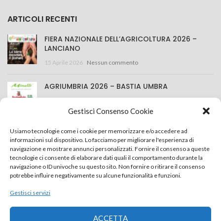
ARTICOLI RECENTI
FIERA NAZIONALE DELL’AGRICOLTURA 2026 –
LANCIANO
15 Aprile 2026
Nessun commento
AGRIUMBRIA 2026 – BASTIA UMBRA
25 Marzo 2026
Nessun commento
Gestisci Consenso Cookie
CONTATTACI
Usiamo tecnologie come i cookie per memorizzare e/o accedere ad
informazioni sul dispositivo. Lo facciamo per migliorare l'esperienza di
navigazione e mostrare annunci personalizzati. Fornire il consenso a queste
Minelli S.r.l.
tecnologie ci consente di elaborare dati quali il comportamento durante la
navigazione o ID univoche su questo sito. Non fornire o ritirare il consenso
Via della Costituzione 43, 42015 Correggio (RE) Italy
potrebbe influire negativamente su alcune funzionalità e funzioni.
+39 0522 637759
Gestisci servizi
info@minelliweb.com
ACCETTA